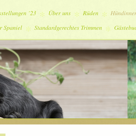
stellungen ’23
Über uns
Rüden
Hündinne
r Spaniel
Standardgerechtes Trimmen
Gästebu